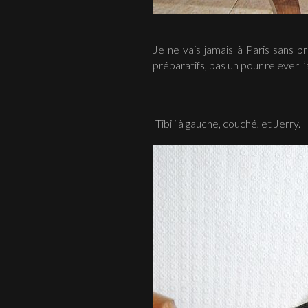
Je ne vais jamais à Paris sans 
préparatifs, pas un pour relever l
Tibili à gauche, couché, et Jerry.