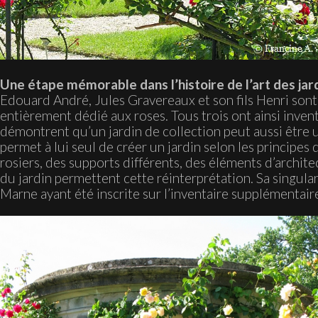
Une étape mémorable dans l’histoire de l’art des jar
Edouard André, Jules Gravereaux et son fils Henri sont l
entièrement dédié aux roses. Tous trois ont ainsi inventé
démontrent qu’un jardin de collection peut aussi être u
permet à lui seul de créer un jardin selon les principes
rosiers, des supports différents, des éléments d’archite
du jardin permettent cette réinterprétation. Sa singular
Marne ayant été inscrite sur l’inventaire supplémenta