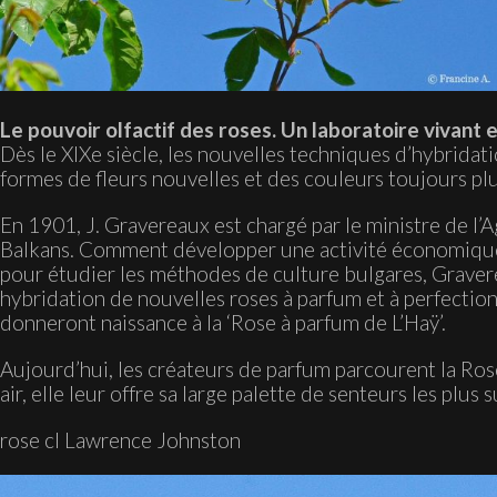
Le pouvoir olfactif des roses. Un laboratoire vivant en
Dès le XIXe siècle, les nouvelles techniques d’hybrida
formes de fleurs nouvelles et des couleurs toujours pl
En 1901, J. Gravereaux est chargé par le ministre de l’A
Balkans. Comment développer une activité économique s
pour étudier les méthodes de culture bulgares, Gravere
hybridation de nouvelles roses à parfum et à perfection
donneront naissance à la ‘Rose à parfum de L’Haÿ’.
Aujourd’hui, les créateurs de parfum parcourent la Rose
air, elle leur offre sa large palette de senteurs les plus s
rose cl Lawrence Johnston