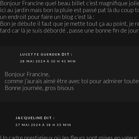
Bonjour Francine quel beau billet c’est magnifique joli
ici au jardin mais bon la pluie est passé pat là du coup t
un endroit pour faire un blog c’est là :
Bon je débute il faut que je mette tout ça au point, je 
tard car là je suis débordé , passe une bonne fin de jou
DIT :
LUCETTE GUERDER
28 MAI 2024 À 10 H 41 MIN
Bonjour Francine,
comme j’aurais aimé être avec toi pour admirer toutes
Bonne journée, gros bisous
JACQUELINE
DIT :
27 MAI 2024 À 18 H 33 MIN
Un cadre prestigieux où les fleurs sont mises en valeur 