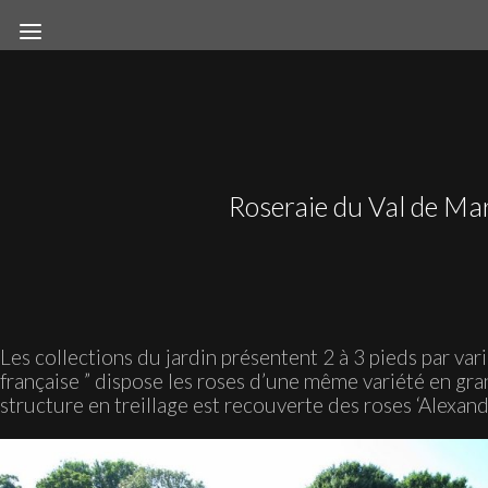
Roseraie du Val de Ma
Les collections du jardin présentent 2 à 3 pieds par varié
française ” dispose les roses d’une même variété en gr
structure en treillage est recouverte des roses ‘Alexandr